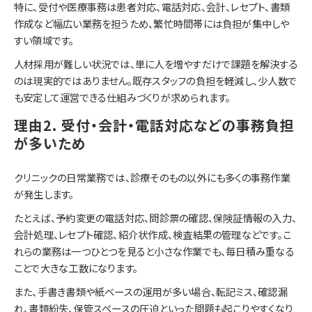
特に、受付や医療事務は患者対応、電話対応、会計、レセプト、書類
作成など幅広い業務を担うため、繁忙時間帯には負担が集中しや
すい領域です。
人材採用が難しい状況では、単に人を増やすだけで課題を解決する
のは現実的ではありません。既存スタッフの負担を軽減し、少人数で
も安定して運営できる仕組みづくりが求められます。
理由2. 受付・会計・電話対応などの事務負担
が多いため
クリニックの日常業務では、診療そのもの以外にも多くの事務作業
が発生します。
たとえば、予約変更の電話対応、問診票の確認、保険証情報の入力、
会計処理、レセプト確認、紹介状作成、検査結果の管理などです。こ
れらの業務は一つひとつを見ると小さな作業でも、毎日積み重なる
ことで大きな工数になります。
また、手書き書類や紙ベースの運用が多い場合、転記ミス、確認漏
れ、書類紛失、保管スペースの圧迫といった問題も起こりやすくなり