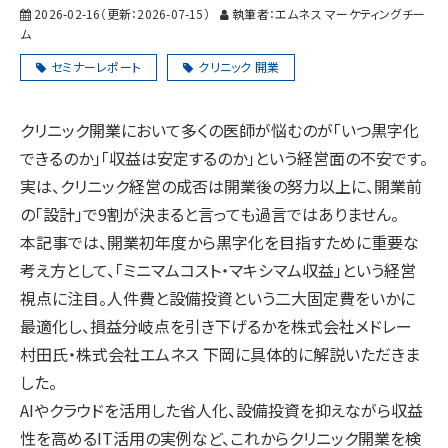
2026-02-16
（更新：
2026-07-15
）
執筆者：エムネス マーケティングチー
ム
セミナーレポート
クリニック 開業
クリニック開業において多くの医師が悩むのが「いつ黒字化
できるのか」「収益は安定するのか」という経営面の不安です。
実は、クリニック経営の成否は開業後の努力以上に、開業前
の「設計」で9割が決まると言っても過言ではありません。
本記事では、開業初年度から黒字化を目指すために重要な
考え方として、「ミニマムコスト・マキシマム収益」という経営
視点に注目。人件費と設備投資という二大固定費をいかに
最適化し、損益分岐点を引き下げるかを株式会社メドレー
村田氏・株式会社エムネス 下岡に具体的に解説いただきま
した。
AIやクラウドを活用した省人化、設備投資を抑えながら収益
性を高めるIT活用の実例など、これからクリニック開業を検