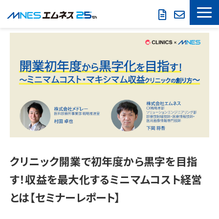
LOOKREC
製品・サービス
導入事例
セミナー情報
お役立ち情報
会社概要
クリニック開業で初年度から黒字を目指
す！収益を最大化するミニマムコスト経営
とは【セミナーレポート】