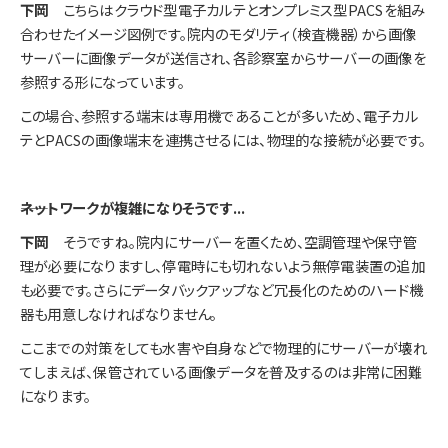
下岡
こちらはクラウド型電子カルテとオンプレミス型PACSを組み
合わせたイメージ図例です。院内のモダリティ（検査機器）から画像
サーバーに画像データが送信され、各診察室からサーバーの画像を
参照する形になっています。
この場合、参照する端末は専用機であることが多いため、電子カル
テとPACSの画像端末を連携させるには、物理的な接続が必要です。
――ネットワークが複雑になりそうです...
下岡
そうですね。院内にサーバーを置くため、空調管理や保守管
理が必要になりますし、停電時にも切れないよう無停電装置の追加
も必要です。さらにデータバックアップなど冗長化のためのハード機
器も用意しなければなりません。
ここまでの対策をしても水害や自身などで物理的にサーバーが壊れ
てしまえば、保管されている画像データを普及するのは非常に困難
になります。