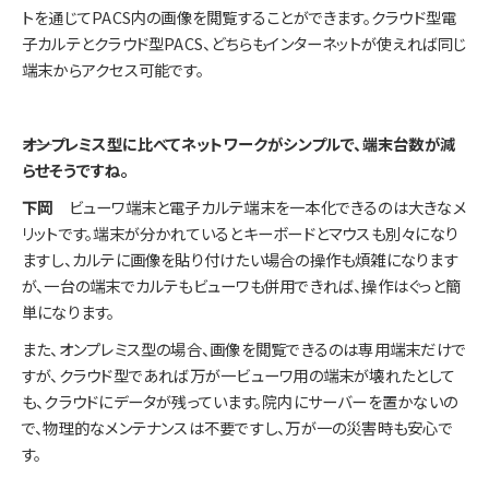
トを通じてPACS内の画像を閲覧することができます。クラウド型電
子カルテとクラウド型PACS、どちらもインターネットが使えれば同じ
端末からアクセス可能です。
――オンプレミス型に比べてネットワークがシンプルで、端末台数が減
らせそうですね。
下岡
ビューワ端末と電子カルテ端末を一本化できるのは大きなメ
リットです。端末が分かれているとキーボードとマウスも別々になり
ますし、カルテに画像を貼り付けたい場合の操作も煩雑になります
が、一台の端末でカルテもビューワも併用できれば、操作はぐっと簡
単になります。
また、オンプレミス型の場合、画像を閲覧できるのは専用端末だけで
すが、クラウド型であれば万が一ビューワ用の端末が壊れたとして
も、クラウドにデータが残っています。院内にサーバーを置かないの
で、物理的なメンテナンスは不要ですし、万が一の災害時も安心で
す。