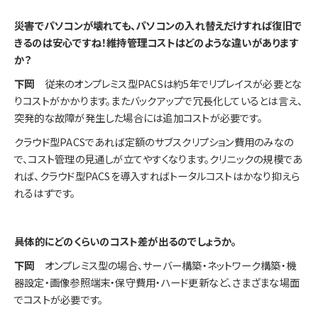
――災害でパソコンが壊れても、パソコンの入れ替えだけすれば復旧で
きるのは安心ですね！維持管理コストはどのような違いがあります
か？
下岡
従来のオンプレミス型PACSは約5年でリプレイスが必要とな
りコストがかかります。またバックアップで冗長化しているとは言え、
突発的な故障が発生した場合には追加コストが必要です。
クラウド型PACSであれば定額のサブスクリプション費用のみなの
で、コスト管理の見通しが立てやすくなります。クリニックの規模であ
れば、クラウド型PACSを導入すればトータルコストはかなり抑えら
れるはずです。
――具体的にどのくらいのコスト差が出るのでしょうか。
下岡
オンプレミス型の場合、サーバー構築・ネットワーク構築・機
器設定・画像参照端末・保守費用・ハード更新など、さまざまな場面
でコストが必要です。