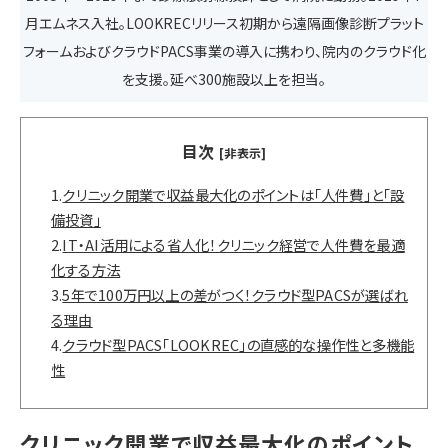
月エムネス入社。LOOKRECリリース初期から遠隔画像診断プラット
フォームおよびクラウドPACS事業の導入に携わり、院内のクラウド化
を支援。延べ300施設以上を担当。
目次
[非表示]
1.
クリニック開業で収益最大化のポイントは「人件費」と「設
備投資」
2.
IT・AI活用による省人化！クリニック経営で人件費を最適
化する方法
3.
5年で100万円以上の差がつく！クラウド型PACSが選ばれ
る理由
4.
クラウド型PACS「LOOKREC」の直感的な操作性と多機能
性
クリニック開業で収益最大化のポイント