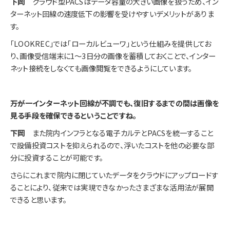
下岡
クラウド型PACSはデータ容量の大きい画像を扱うため、イン
ターネット回線の速度低下の影響を受けやすいデメリットがありま
す。
「LOOKREC」では「ローカルビューワ」という仕組みを提供してお
り、画像受信端末に1～3日分の画像を蓄積しておくことで、インター
ネット接続をしなくても画像閲覧をできるようにしています。
――万が一インターネット回線が不調でも、復旧するまでの間は画像を
見る手段を確保できるということですね。
下岡
また院内インフラとなる電子カルテとPACSを統一すること
で設備投資コストを抑えられるので、浮いたコストを他の必要な部
分に投資することが可能です。
さらにこれまで院内に閉じていたデータをクラウドにアップロードす
ることにより、従来では実現できなかったさまざまな活用法が展開
できると思います。