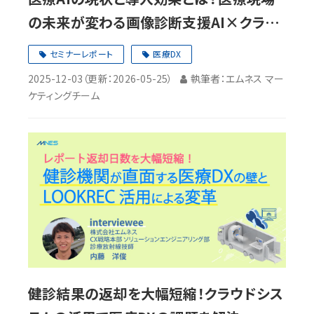
の未来が変わる画像診断支援AI×クラウ
ド型PACSの連携【セミナーレポート】
セミナーレポート
医療DX
2025-12-03
（更新：
2026-05-25
）
執筆者：エムネス マー
ケティングチーム
健診結果の返却を大幅短縮！クラウドシス