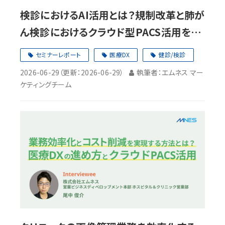
検診におけるAI活用とは？規制改革と肺が
ん検診におけるクラウド型PACS活用を解
説【セミナーレポート】
セミナーレポート
医療DX
健診/検診
2026-06-29
（更新：
2026-06-29
）
執筆者：エムネス マー
ケティングチーム