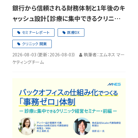
銀行から信頼される財務体制と1年後のキ
ャッシュ設計【診療に集中できるクリニック
経営セミナーレポート・後編】
セミナーレポート
医療DX
クリニック 開業
2026-08-03
（更新：
2026-08-03
）
執筆者：エムネス マー
ケティングチーム