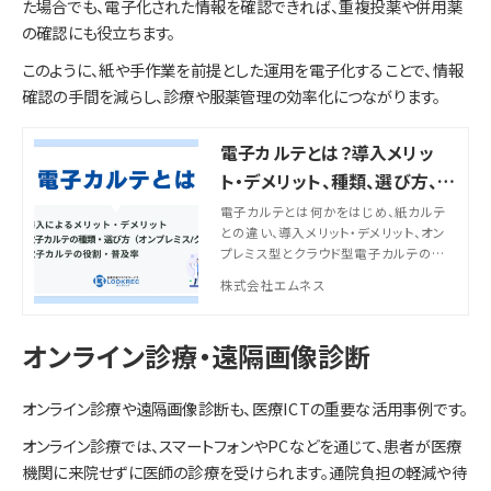
た場合でも、電子化された情報を確認できれば、重複投薬や併用薬
の確認にも役立ちます。
このように、紙や手作業を前提とした運用を電子化することで、情報
確認の手間を減らし、診療や服薬管理の効率化につながります。
電子カルテとは？導入メリッ
ト・デメリット、種類、選び方、ク
ラウド型の特徴を解説
電子カルテとは何かをはじめ、紙カルテ
との違い、導入メリット・デメリット、オン
プレミス型とクラウド型電子カルテの特
徴、失敗しない選び方、導入の流れ、PACS
株式会社エムネス
など周辺システムとの連携ポイント、導入
前に確認すべき注意点まで解説します。
オンライン診療・遠隔画像診断
オンライン診療や遠隔画像診断も、医療ICTの重要な活用事例です。
オンライン診療では、スマートフォンやPCなどを通じて、患者が医療
機関に来院せずに医師の診療を受けられます。通院負担の軽減や待