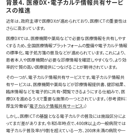
背景4. 医療DX・電子カルテ情報共有サービ
スの推進
近年は、政府主導で医療DXが進められており、医療ICTの重要性は
さらに高まっています。
医療DXでは、医療機関や薬局などで必要な医療情報を共有しやす
くするため、全国医療情報プラットフォームの整備や電子カルテ情報
の標準化、電子処方箋の普及などが進められています。これにより、
患者本人や医療機関が必要な診療情報を確認しやすくなり、より効
率的で質の高い医療提供につなげることが期待されています。
その一つが、電子カルテ情報共有サービスです。電子カルテ情報共
有サービスは、医療機関や薬局などが診療情報提供書、健診結果、
臨床情報などを電子的に共有・閲覧できるようにする仕組みで、医
療DXを進めるうえで重要な施策の一つとされています。（参考資料：
厚生労働省「
電子カルテ情報共有サービス
」）
しかし、医療ICTの基盤となる電子カルテの普及には施設区分によ
ってまだ差があります。令和5年時点で、400床以上の一般病院では
電子カルテ普及率が9割を超えている一方、200床未満の病院や一