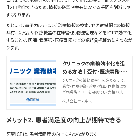
化・自動化できるため、情報の確認や共有にかかる手間を削減しや
すくなります。
たとえば、電子カルテによる診療情報の検索、他医療機関との情報
共有、医薬品や医療機器の在庫管理、物流管理などをICTで効率化
することで、医師・看護師・医療事務などの業務負担軽減にもつなが
ります。
クリニックの業務効率化を進
める方法｜受付・医療事務・診
療・画像管理の改善策を解説
クリニックの業務効率化を進めるには、
受付・医療事務・診療・検査・画像管理な
どの業務フローを可視化し、負担の大き
い業務から優先的に改善することが重要
株式会社エムネス
です。本記事では、業務効率化が求められ
る背景、具体的な改善策、ITツールの活用
方法、導入時の注意点を解説します。
メリット2. 患者満足度の向上が期待できる
医療ICTは、患者満足度の向上にもつながります。