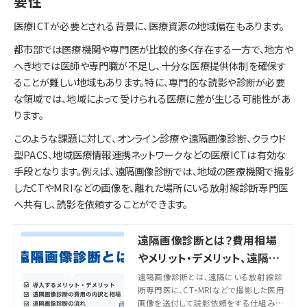
要性
医療ICTが必要とされる背景に、医療資源の地域偏在もあります。
都市部では医療機関や専門医が比較的多く存在する一方で、地方や
へき地では医師や専門職が不足し、十分な医療提供体制を確保す
ることが難しい地域もあります。特に、専門的な読影や診断が必要
な領域では、地域によって受けられる医療に差が生じる可能性があ
ります。
このような課題に対して、オンライン診療や遠隔画像診断、クラウド
型PACS、地域医療情報連携ネットワークなどの医療ICTは有効な
手段となります。例えば、遠隔画像診断では、地域の医療機関で撮影
したCTやMRIなどの画像を、離れた場所にいる放射線診断専門医
へ共有し、読影を依頼することができます。
遠隔画像診断とは？費用相場
やメリット・デメリット、遠隔読
影依頼の流れ、導入事例を解
遠隔画像診断とは、遠隔にいる放射線診
断専門医に、CT・MRIなどで撮影した医用
説
画像を送付して読影依頼をする仕組みで