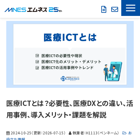
LOOKREC
製品・サービス
導入事例
セミナー情報
お役立ち情報
会社概要
医療ICTとは？必要性、医療DXとの違い、活
用事例、導入メリット・課題を解説
2024-10-25
（更新：
2026-07-15
）
執筆者：H1113（ペンネーム）
お
役立ち情報