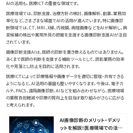
AIの活用も、医療ICTの重要な領域です。
医療現場では、診断支援、治療方針の検討、画像解析、創薬、業務効
率化など、さまざまな場面でAIの活用が進んでいます。特に画像診
断領域では、CT、MRI、X線、内視鏡、病理画像などをAIが解析し、病
変候補の検出や異常所見の把握を支援する画像診断支援AIが注目
されています。
画像診断支援AIは、医師の診断を置き換えるものではありません。
あくまで医師の判断を支援する補助ツールとして、読影業務の効率
化や見落とし防止を目的に活用されます。
医療ICTによって診療情報や画像データを適切に管理・共有できる
ようになると、AI活用の基盤も整いやすくなります。今後は、電子カ
ルテ、PACS、遠隔画像診断、AIなどを組み合わせながら、医療現場
の業務負担軽減や診療の質向上を目指す取り組みがさらに広がる
と考えられます。
AI画像診断のメリット・デメリ
ットを解説！医療現場での活用