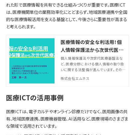
れた形で医療情報を共有できる仕組みづくりが重要です。医療ICT
は、医療機関単位の業務効率化にとどまらず、地域医療連携や全国
的な医療情報活用を支える基盤として、今後さらに重要性が高まる
と考えられます。
医療情報の安全な利活用！個
人情報保護法から次世代医療
基盤法へ【セミナーレポート】
個人情報保護法や次世代医療基盤法な
ど、医療分野における個人情報の取り扱
いに関する法整備が進んでいます。その
一方でそれぞれの法律が広く認知されて
株式会社エムネス
いなかったり、各種情報の取り扱いが複
雑だったりして、個人情報や医療情報をう
まく利活用できていないケースも少なくあ
医療ICTの活用事例
りません。 そこで一般財団法人日本医師
会医療情報管理機構（J-MIMO）副事業統
括部長 工藤憲一氏をお招きし、各法律
医療ICTは、電子カルテやオンライン診療だけでなく、医用画像の共
の概要や次世代医療基盤法の実運用に
有、地域医療連携、医療機器管理、AI活用など、医療現場のさまざま
向けて解説していただきました。
な領域で活用されています。