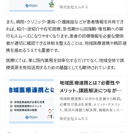
す。自施設で導入すべきかの判断ができ
株式会社エムネス
るよう、遠隔画像診断のメリットやデメリ
ットや注意点、費用相場や費用対効果の
また、病院・クリニック・薬局・介護施設などが患者情報を共有でき
考え方、依頼の流れを徹底解説します。
れば、紹介・逆紹介や在宅医療、急性期から回復期・慢性期への移
行もスムーズになりやすくなります。患者の診療情報を必要な関係
者が適切に確認できる体制を整えることは、地域医療連携や病診連
携を進めるうえでも重要です。
医療ICTは、単に院内業務を効率化するだけでなく、地域全体で医
療資源を有効活用するための基盤としても期待されています。
地域医療連携とは？必要性や
メリット、課題解決につながる
システム導入事例まで徹底解
地域医療連携とは何かを定義から解説。
必要性が高まる背景、メリット・デメリッ
説！
ト、現状の課題と解決策、情報共有システ
ム導入のポイントや実践事例まで詳しく
株式会社エムネス
紹介します。実務に直結する医療機関同
士の役割分担や連携強化に役立つ知識
を紹介します。