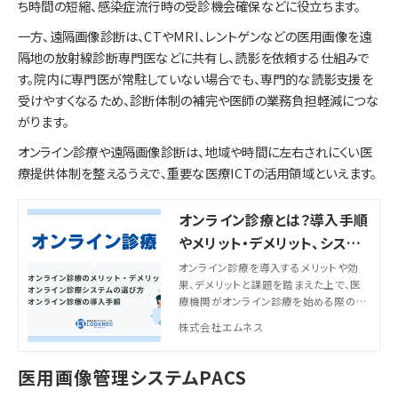
ち時間の短縮、感染症流行時の受診機会確保などに役立ちます。
一方、遠隔画像診断は、CTやMRI、レントゲンなどの医用画像を遠
隔地の放射線診断専門医などに共有し、読影を依頼する仕組みで
す。院内に専門医が常駐していない場合でも、専門的な読影支援を
受けやすくなるため、診断体制の補完や医師の業務負担軽減につな
がります。
オンライン診療や遠隔画像診断は、地域や時間に左右されにくい医
療提供体制を整えるうえで、重要な医療ICTの活用領域といえます。
オンライン診療とは？導入手順
やメリット・デメリット、システ
ムの選び方を医療機関向けに
オンライン診療を導入するメリットや効
果、デメリットと課題を踏まえた上で、医
解説
療機関がオンライン診療を始める際の導
入手順、システム選びの比較ポイントを
株式会社エムネス
解説。導入での失敗を避け、より効率的な
医療サービス提供を考えている医師の方
は是非参考にしてください。
医用画像管理システムPACS