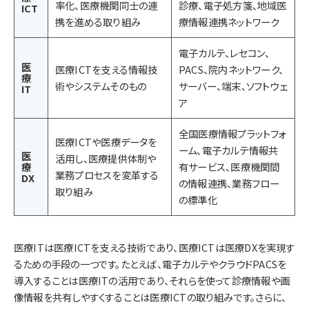
率化、医療機関同士の連
診療、電子処方箋、地域医
ICT
携を進める取り組み
療情報連携ネットワーク
電子カルテ、レセコン、
医
医療ICTを支える情報技
PACS、院内ネットワーク、
療
術やシステムそのもの
サーバー、端末、ソフトウェ
IT
ア
全国医療情報プラットフォ
医療ICTや医療データを
ーム、電子カルテ情報共
医
活用し、医療提供体制や
療
有サービス、医療機関間
業務プロセスを変革する
DX
の情報連携、業務フロー
取り組み
の標準化
医療ITは医療ICTを支える技術であり、医療ICTは医療DXを実現す
るための手段の一つです。たとえば、電子カルテやクラウドPACSを
導入することは医療ITの活用であり、それらを使って診療情報や画
像情報を共有しやすくすることは医療ICTの取り組みです。さらに、