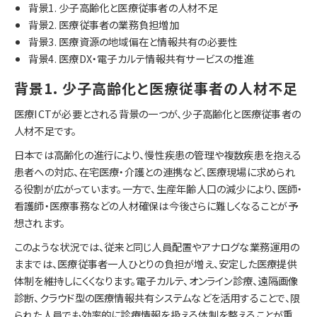
背景1. 少子高齢化と医療従事者の人材不足
背景2. 医療従事者の業務負担増加
背景3. 医療資源の地域偏在と情報共有の必要性
背景4. 医療DX・電子カルテ情報共有サービスの推進
背景1. 少子高齢化と医療従事者の人材不足
医療ICTが必要とされる背景の一つが、少子高齢化と医療従事者の
人材不足です。
日本では高齢化の進行により、慢性疾患の管理や複数疾患を抱える
患者への対応、在宅医療・介護との連携など、医療現場に求められ
る役割が広がっています。一方で、生産年齢人口の減少により、医師・
看護師・医療事務などの人材確保は今後さらに難しくなることが予
想されます。
このような状況では、従来と同じ人員配置やアナログな業務運用の
ままでは、医療従事者一人ひとりの負担が増え、安定した医療提供
体制を維持しにくくなります。電子カルテ、オンライン診療、遠隔画像
診断、クラウド型の医療情報共有システムなどを活用することで、限
られた人員でも効率的に診療情報を扱える体制を整えることが重