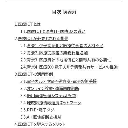
目次
[非表示]
1.
医療ICTとは
1.1.
医療ICTと医療IT・医療DXの違い
2.
医療ICTが必要とされる背景
2.1.
背景1. 少子高齢化と医療従事者の人材不足
2.2.
背景2. 医療従事者の業務負担増加
2.3.
背景3. 医療資源の地域偏在と情報共有の必要性
2.4.
背景4. 医療DX・電子カルテ情報共有サービスの推進
3.
医療ICTの活用事例
3.1.
電子カルテや電子処方箋・電子お薬手帳
3.2.
オンライン診療・遠隔画像診断
3.3.
医用画像管理システムPACS
3.4.
地域医療情報連携ネットワーク
3.5.
RFID・電子タグ
3.6.
AI・画像診断支援AI
4.
医療ICTを導入するメリット