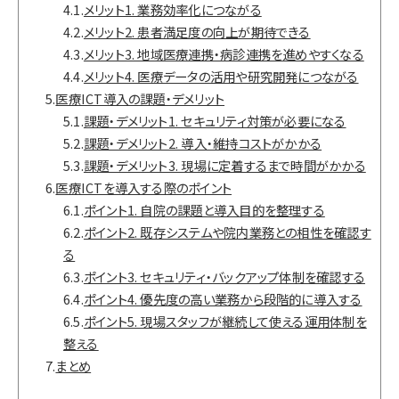
4.1.
メリット1. 業務効率化につながる
4.2.
メリット2. 患者満足度の向上が期待できる
4.3.
メリット3. 地域医療連携・病診連携を進めやすくなる
4.4.
メリット4. 医療データの活用や研究開発につながる
5.
医療ICT導入の課題・デメリット
5.1.
課題・デメリット1. セキュリティ対策が必要になる
5.2.
課題・デメリット2. 導入・維持コストがかかる
5.3.
課題・デメリット3. 現場に定着するまで時間がかかる
6.
医療ICTを導入する際のポイント
6.1.
ポイント1. 自院の課題と導入目的を整理する
6.2.
ポイント2. 既存システムや院内業務との相性を確認す
る
6.3.
ポイント3. セキュリティ・バックアップ体制を確認する
6.4.
ポイント4. 優先度の高い業務から段階的に導入する
6.5.
ポイント5. 現場スタッフが継続して使える運用体制を
整える
7.
まとめ