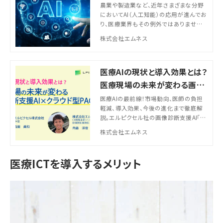
事例や今後の課題も紹介
農業や製造業など、近年さまざまな分野
においてAI（人工知能）の応用が進んでお
り、医療業界もその例外ではありません。
AIによって医療の質の向上を目指す取り
株式会社エムネス
組みを医療AIと呼び、診断や治療計画の
立案・新薬の開発・介護など、医療におけ
るさまざまなシーンで利用され始めてい
医療AIの現状と導入効果とは？
ます。 特に画像診断の領域ではAIの活用
が進んでおり、2016年には病理所見から
医療現場の未来が変わる画像
病理医とAIが乳がん転移の判別を競うコ
診断支援AI×クラウド型PACS
医療AIの最前線！市場動向、医師の負担
ンテストにおいて、AIは病理医を大幅に上
軽減、導入効果、今後の進化まで徹底解
回る成績を上げ、話題になりました。 AIの
の連携【セミナーレポート】
説。エルピクセル社の画像診断支援AI「EI
活用は医師の業務負担軽減や地域間格
RL」とエムネス社のクラウド型PACS「LO
差の是正など、さまざまなメリットが期待
株式会社エムネス
OKREC」の連携事例も踏まえ、診断の質
される一方で、信頼性や法整備など、さま
を向上する最新医療AIの活用法をご紹
ざまなデメリット・課題も少なくありませ
介。
ん。 そこで、この記事では画像診断AIのメ
医療ICTを導入するメリット
リットやデメリット・課題、実際の活用事例
などを紹介します。この記事を読むこと
で、画像診断AIについて理解でき、有効活
用するためのリテラシーを得られるでしょ
う。