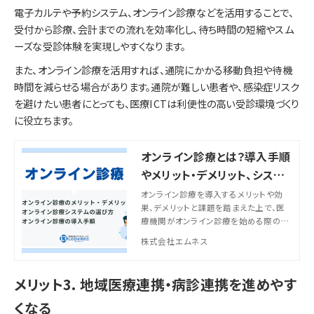
電子カルテや予約システム、オンライン診療などを活用することで、
受付から診療、会計までの流れを効率化し、待ち時間の短縮やスム
ーズな受診体験を実現しやすくなります。
また、オンライン診療を活用すれば、通院にかかる移動負担や待機
時間を減らせる場合があります。通院が難しい患者や、感染症リスク
を避けたい患者にとっても、医療ICTは利便性の高い受診環境づくり
に役立ちます。
オンライン診療とは？導入手順
やメリット・デメリット、システ
ムの選び方を医療機関向けに
オンライン診療を導入するメリットや効
果、デメリットと課題を踏まえた上で、医
解説
療機関がオンライン診療を始める際の導
入手順、システム選びの比較ポイントを
株式会社エムネス
解説。導入での失敗を避け、より効率的な
医療サービス提供を考えている医師の方
は是非参考にしてください。
メリット3. 地域医療連携・病診連携を進めやす
くなる