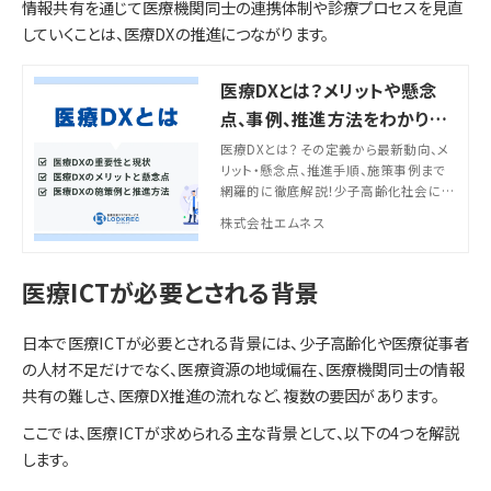
情報共有を通じて医療機関同士の連携体制や診療プロセスを見直
していくことは、医療DXの推進につながります。
医療DXとは？メリットや懸念
点、事例、推進方法をわかりや
すく解説
医療DXとは？その定義から最新動向、メ
リット・懸念点、推進手順、施策事例まで
網羅的に徹底解説！少子高齢化社会によ
る人材不足が深刻化する今、医療DXの推
株式会社エムネス
進は医療機関にとって必須の取り組みで
す。自施設の医療DX推進に役立つ実践的
知見としてお役立てください。
医療ICTが必要とされる背景
日本で医療ICTが必要とされる背景には、少子高齢化や医療従事者
の人材不足だけでなく、医療資源の地域偏在、医療機関同士の情報
共有の難しさ、医療DX推進の流れなど、複数の要因があります。
ここでは、医療ICTが求められる主な背景として、以下の4つを解説
します。