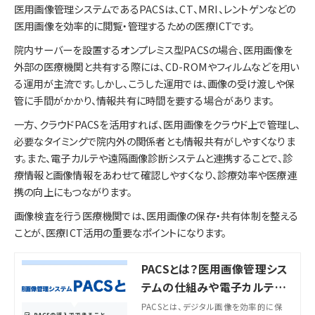
医用画像管理システムであるPACSは、CT、MRI、レントゲンなどの
医用画像を効率的に閲覧・管理するための医療ICTです。
院内サーバーを設置するオンプレミス型PACSの場合、医用画像を
外部の医療機関と共有する際には、CD-ROMやフィルムなどを用い
る運用が主流です。しかし、こうした運用では、画像の受け渡しや保
管に手間がかかり、情報共有に時間を要する場合があります。
一方、クラウドPACSを活用すれば、医用画像をクラウド上で管理し、
必要なタイミングで院内外の関係者とも情報共有がしやすくなりま
す。また、電子カルテや遠隔画像診断システムと連携することで、診
療情報と画像情報をあわせて確認しやすくなり、診療効率や医療連
携の向上にもつながります。
画像検査を行う医療機関では、医用画像の保存・共有体制を整える
ことが、医療ICT活用の重要なポイントになります。
PACSとは？医用画像管理シス
テムの仕組みや電子カルテと
の違い、導入メリット・選び方
PACSとは、デジタル画像を効率的に保