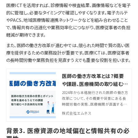
医療ICTを活用すれば、診療情報や検査結果、画像情報などを電子
的に管理し、必要なタイミングで確認しやすくなります。電子カルテ
やPACS、地域医療情報連携ネットワークなどを組み合わせること
で、情報共有の迅速化や業務効率化につながり、医療従事者の負担
軽減が期待できます。
また、医師の働き方改革が進む中では、限られた時間で質の高い医
療を提供するための業務設計が重要です。医療ICTは、医療従事者
の長時間労働や業務負担を見直すうえでも重要な役割を担います。
医師の働き方改革とは？概要
や課題、医療機関の取り組むべ
き対策を解説
2024年から本格施行された医師の働き方
改革について、その概要や背景にある長
時間労働の実態、医療機関が直面する課
題を詳細に解説。時間外労働の上限規制
株式会社エムネス
や罰則、具体的な対策まで、医療機関の
管理者・経営者、勤務医が知るべき情報
を網羅し、持続可能な医療提供体制の構
背景3. 医療資源の地域偏在と情報共有の必
築を支援します。