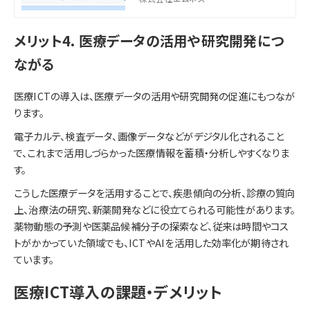
ます。医療がますます専門化する現代に
おいて、専門家間の連携がこれまで以上
に重要になっています。 そこで、今回の記
メリット4. 医療データの活用や研究開発につ
事では、病診連携とは何なのか、そのメリ
ットや課題について徹底的に解説します。
ながる
病診連携を新たにしたい、またはすでに
取り入れているけど情報共有をもっとス
医療ICTの導入は、医療データの活用や研究開発の促進にもつなが
ムーズにする方法を知りたい方は是非お
読みください。
ります。
電子カルテ、検査データ、画像データなどがデジタル化されること
で、これまで活用しづらかった医療情報を蓄積・分析しやすくなりま
す。
こうした医療データを活用することで、疾患傾向の分析、診療の質向
上、治療法の研究、新薬開発などに役立てられる可能性があります。
薬物動態の予測や医薬品候補分子の探索など、従来は時間やコス
トがかかっていた領域でも、ICTやAIを活用した効率化が期待され
ています。
医療ICT導入の課題・デメリット