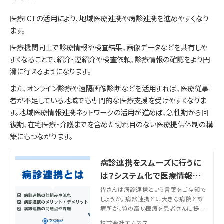
医療ICTの活用により、地域医療連携や病診連携を進めやすくなり
ます。
医療機関同士で診療情報や検査結果、画像データなどを共有しや
すくなることで、紹介・逆紹介や検査依頼、診療情報の確認をより円
滑に行えるようになります。
また、オンライン診療や遠隔画像診断などを活用すれば、医療従事
者が不足している地域でも専門的な医療支援を受けやすくなりま
す。地域医療情報連携ネットワークの活用が進めば、急性期から回
復期、在宅医療・介護までを含めた切れ目のない医療提供体制の構
築にもつながります。
病診連携をスムーズに行うに
は？システム化で医療情報の
共有をスムーズに
皆さんは病診連携という言葉をご存知で
しょうか。 病診連携とは大きな病院と診
療所が、質の高い医療を患者さんに提供
するために相互に協力しあうことを言い
株式会社エムネス