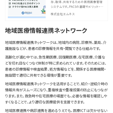
存、取得、共有するための医用画像管理
を解説
システムです。PACSの基礎やメリット・課
題、選び方のポイント、クラウドPACSの導
株式会社エムネス
入メリットや事例も紹介！開業やリプレイ
スの検討にお役立ていただけます。
地域医療情報連携ネットワーク
地域医療情報連携ネットワークは、地域内の病院、診療所、薬局、介
護施設などが、患者の診療情報を共有・閲覧できる仕組みです。
高齢化が進む中では、急性期医療、回復期医療、在宅医療、介護な
どを切れ目なくつなぐ体制が特に求められています。そのためには、
患者の診療情報や検査結果、処方情報などを、関係する医療機関・
施設間で適切に共有できる環境が重要です。
地域医療情報連携ネットワークを活用することで、紹介・逆紹介時の
情報共有がスムーズになり、重複検査や重複投薬の防止にもつなが
ります。また、救急時や在宅医療の場面でも、必要な情報を確認しや
すくなることで、より適切な医療提供を支援できます。
地域医療連携や病診連携を進めるうえでも、医療ICTは欠かせない