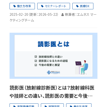
【セミナーレポート】
働き方改革
セミナーレポート
医療DX
2025-02-20
（更新：
2026-05-22
）
執筆者：エムネス マー
ケティングチーム
読影医（放射線診断医）とは？放射線科医
や技師との違い、読影医の需要と今後の展
望
遠隔画像診断
遠隔読影
働き方改革