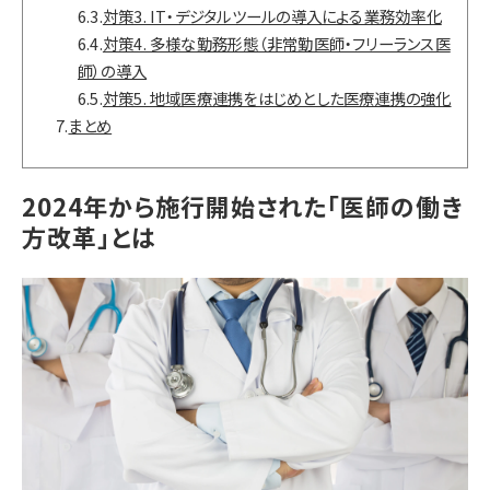
6.3.
対策3. IT・デジタルツールの導入による業務効率化
6.4.
対策4. 多様な勤務形態（非常勤医師・フリーランス医
師）の導入
6.5.
対策5. 地域医療連携をはじめとした医療連携の強化
7.
まとめ
2024年から施行開始された「医師の働き
方改革」とは