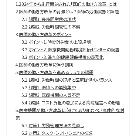
1.
2024年から施行開始された「医師の働き方改革」とは
2.
医師の働き方改革の背景とは？医師の労働実態と課題
2.1.
課題1. 長時間労働の現状
2.2.
課題2. 労働時間管理の不備
3.
医師の働き方改革のポイント
3.1.
ポイント1. 時間外労働の上限規制
3.2.
ポイント2. 医療機関勤務環境評価センターの設置
3.3.
ポイント3. 追加的健康確保措置の義務化
4.
医師の働き方改革に伴う罰則
5.
医師の働き方改革を進めるうえでの課題
5.1.
課題1. 労働時間の短縮と医療提供のバランス
5.2.
課題2. 医師への業務集中
5.3.
課題3. 医療機関の人員不足
5.4.
課題4. コスト負担の増加による病院経営への影響
6.
医療機関が働き方改革に向けて取り組むべき具体的な対
策
6.1.
対策1. 労務管理方法の見直し
6.2.
対策2. タスク・シフト/シェアの推進