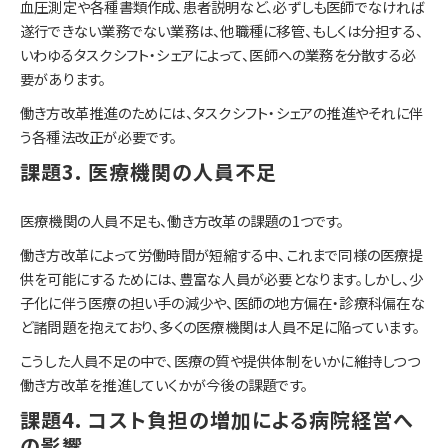
血圧測定や各種書類作成、患者説明など、必ずしも医師でなければ
遂行できない業務でない業務は、他職種に移管、もしくは分担する、
いわゆるタスクシフト・シェアによって、医師への業務を分散する必
要があります。
働き方改革推進のためには、タスクシフト・シェアの推進やそれに伴
う各種法改正が必要です。
課題3. 医療機関の人員不足
医療機関の人員不足も、働き方改革の課題の1つです。
働き方改革によって労働時間が短縮する中、これまで同様の医療提
供を可能にするためには、豊富な人員が必要となります。しかし、少
子化に伴う医療の担い手の減少や、医師の地方偏在・診療科偏在な
ど諸問題を抱えており、多くの医療機関は人員不足に陥っています。
こうした人員不足の中で、医療の質や提供体制をいかに維持しつつ
働き方改革を推進していくかが今後の課題です。
課題4. コスト負担の増加による病院経営へ
の影響