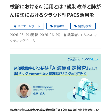
検診におけるAI活用とは？規制改革と肺が
ん検診におけるクラウド型PACS活用を解
説【セミナーレポート】
セミナーレポート
医療DX
健診/検診
2026-06-29
（更新：
2026-06-29
）
執筆者：エムネス マー
ケティングチーム
認知症予防の新常識「AI海馬測定検査」と