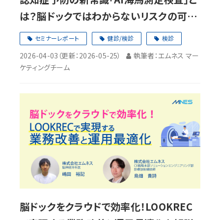
は？脳ドックではわからないリスクの可視
化とMRI稼働率向上【セミナーレポート】
セミナーレポート
健診/検診
検診
2026-04-03
（更新：
2026-05-25
）
執筆者：エムネス マー
ケティングチーム
脳ドックをクラウドで効率化！LOOKREC