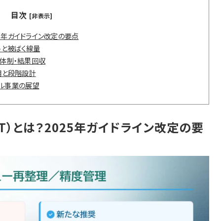
目次
[非表示]
25年ガイドライン改定の要点
トと被ばく線量
体制・結果回収
用と段階設計
ル事業の展望
T）とは？2025年ガイドライン改定の要