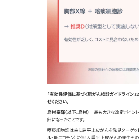
――「有効性評価に基づく肺がん検診ガイドライン
せください。
島村泰輝（以下、島村）
最も大きな改定ポイン
針になったことです。
喀痰細胞診は主に扁平上皮がんを発見ターゲット
ル・低ニコチン）に伴い、扁平上皮がんの発生その