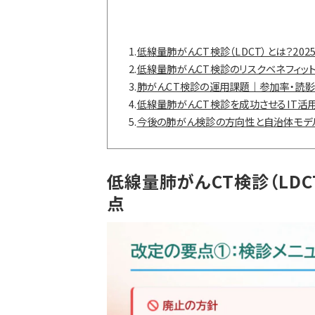
1.
低線量肺がんCT検診（LDCT）とは？20
2.
低線量肺がんCT検診のリスクベネフィッ
3.
肺がんCT検診の運用課題｜参加率・読影
4.
低線量肺がんCT検診を成功させるIT活
5.
今後の肺がん検診の方向性と自治体モデ
低線量肺がんCT検診（LDC
点