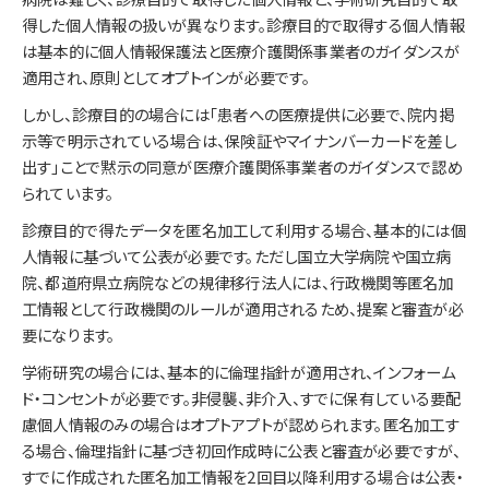
得した個人情報の扱いが異なります。診療目的で取得する個人情報
は基本的に個人情報保護法と医療介護関係事業者のガイダンスが
適用され、原則としてオプトインが必要です。
しかし、診療目的の場合には「患者への医療提供に必要で、院内掲
示等で明示されている場合は、保険証やマイナンバーカードを差し
出す」ことで黙示の同意が医療介護関係事業者のガイダンスで認め
られています。
診療目的で得たデータを匿名加工して利用する場合、基本的には個
人情報に基づいて公表が必要です。ただし国立大学病院や国立病
院、都道府県立病院などの規律移行法人には、行政機関等匿名加
工情報として行政機関のルールが適用されるため、提案と審査が必
要になります。
学術研究の場合には、基本的に倫理指針が適用され、インフォーム
ド・コンセントが必要です。非侵襲、非介入、すでに保有している要配
慮個人情報のみの場合はオプトアプトが認められます。匿名加工す
る場合、倫理指針に基づき初回作成時に公表と審査が必要ですが、
すでに作成された匿名加工情報を2回目以降利用する場合は公表・