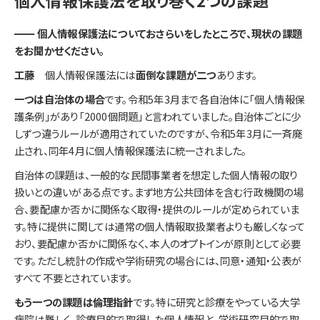
━━ 個人情報保護法についておさらいをしたところで、現状の課題
をお聞かせください。
工藤
個人情報保護法には
面倒な課題が二つ
あります。
一つは自治体の場合
です。令和5年3月まで各自治体に「個人情報保
護条例」があり「2000個問題」と言われていました。自治体ごとに少
しずつ違うルールが適用されていたのですが、令和5年3月に一斉廃
止され、同年4月に個人情報保護法に統一されました。
自治体の課題は、一般的な民間事業者を想定した個人情報の取り
扱いとの違いがある点です。まず地方公共団体を含む行政機関の場
合、要配慮か否かに関係なく取得・提供のルールが定められていま
す。特に提供に関しては通常の個人情報取扱業者よりも厳しくなって
おり、要配慮か否かに関係なく、本人のオプトインが原則として必要
です。ただし統計の作成や学術研究の場合には、同意・通知・公表が
すべて不要とされています。
もう一つの課題は倫理指針
です。特に研究と診療をやっている大学
病院は難しく、診療目的で取得した個人情報と、学術研究目的で取