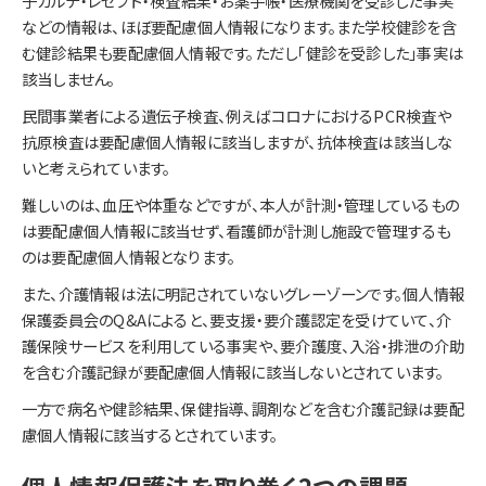
子カルテ・レセプト・検査結果・お薬手帳・医療機関を受診した事実
などの情報は、ほぼ要配慮個人情報になります。また学校健診を含
む健診結果も要配慮個人情報です。ただし「健診を受診した」事実は
該当しません。
民間事業者による遺伝子検査、例えばコロナにおけるPCR検査や
抗原検査は要配慮個人情報に該当しますが、抗体検査は該当しな
いと考えられています。
難しいのは、血圧や体重などですが、本人が計測・管理しているもの
は要配慮個人情報に該当せず、看護師が計測し施設で管理するも
のは要配慮個人情報となります。
また、介護情報は法に明記されていないグレーゾーンです。個人情報
保護委員会のQ&Aによると、要支援・要介護認定を受けていて、介
護保険サービスを利用している事実や、要介護度、入浴・排泄の介助
を含む介護記録が要配慮個人情報に該当しないとされています。
一方で病名や健診結果、保健指導、調剤などを含む介護記録は要配
慮個人情報に該当するとされています。
個人情報保護法を取り巻く2つの課題