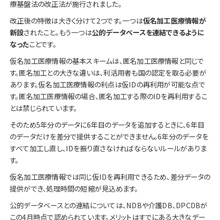
療基盤法の改正法が施行されました。
改正後の特徴は大きく分けて2つです。一つは
仮名加工医療情報が
新設
されたこと。もう一つは
公的データベースを連結できるように
なった
ことです。
仮名加工医療情報の基本スキームは、匿名加工医療情報と同じで
す。匿名加工との大きな違いは、利活用者も国の認定を取る必要が
あります。仮名加工医療情報の利点は仮IDの再利用が可能な点で
す。匿名加工医療情報の場合、匿名加工する際のIDを再利用するこ
とは禁じられています。
そのため5年分のデータに6年目のデータを追加するときに、6年目
のデータだけを差分で提供することができません。6年分のデータを
すべて加工し直し、IDを振り直さなければならないルールがありま
す。
仮名加工医療情報では同じ仮IDを再利用できるため、差分データの
提供ができ、処理時間の短縮が見込めます。
公的データベースとの連結については、NDBや介護DB、DPCDBが
この4月時点で認められています。メリットはすでにある大きなデー