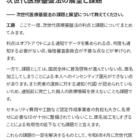
━━ 次世代医療基盤法の課題と展望について教えてください。
工藤​​​​​​​
ここで一度、次世代医療基盤法の利点と課題についてまとめ
てみます。
利点はオプトアウトによる通知でデータを集められる点、何度も通
知する必要がない点、倫理審査委員会が不要な点などが挙げられ
ます。
一方で、課題としては、国民全体に普及啓発が進んでいない点、匿名
加工してしまうことによる本人へのインセンティブ還元ができない点
があります。また死者の遺族に対する通知（代諾）が認められていな
いため、通知前に死亡した個人の医療情報を使えないことも課題で
す。
セキュリティ費用や工数など認定作成事業者の負担も大きく、名寄
せに必要なIDが十分に整備されていないこと、匿名加工をしすぎる
ことによる有用性の低下なども課題だと言えます。
これらの課題の一部を解決するものとして、令和6年4月に次世代医