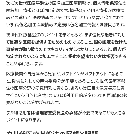
次に次世代医療基盤法の匿名加工医療情報は、個人情報保護法の
匿名加工情報とほぼ同じ定義です。情報の元が個人情報か医療情
報かの違いと「医療情報の区分に応じて」という文言が追加されて
います。仮名加工医療情報の定義は仮名加工情報とほぼ同じです。
次世代医療基盤法のポイントをまとめると、まず
住民や患者に対し
て最適な医療を提供するためのもの
であること、
国の認定を受けた
事業者が取り扱うのでセキュリティがしっかりしている
こと、
個人が
特定されないように加工
すること、
提供を望まない方は拒否できる
ことが挙げられます。
医療機関や自治体から見ると、オプトインがオプトアウトになるこ
と、提供に対しての審査委員会が不要であること、次世代医療基盤
法の医療分野の研究開発に資する、あるいは国民の健康長寿に資
するという目的に合致していれば利用目的が変わっても再通知の必
要がないことが挙げられます。
また
利活用者は倫理審査委員会の承認が不要
であることも大きな
ポイントになります。
次世代医療基盤法の展望と課題