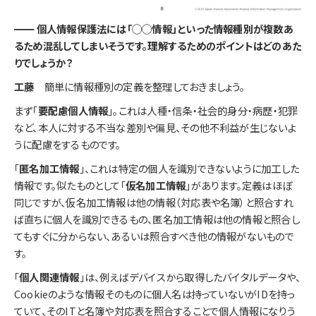
━━ 個人情報保護法には「◯◯情報」といった情報種別が複数あ
るため混乱してしまいそうです。理解するためのポイントはどのあた
りでしょうか？
工藤
簡単に情報種別の定義を整理しておきましょう。
まず「
要配慮個人情報
」。これは人種・信条・社会的身分・病歴・犯罪
など、本人に対する不当な差別や偏見、その他不利益が生じないよ
うに配慮をするものです。
「
匿名加工情報
」、これは特定の個人を識別できないように加工した
情報です。似たものとして「
仮名加工情報
」があります。定義はほぼ
同じですが、仮名加工情報は他の情報（対応表や名簿）と照合すれ
ば直ちに個人を識別できるもの、匿名加工情報は他の情報と照合し
てもすぐに分からない、あるいは照合すべき他の情報がないもので
す。
「
個人関連情報
」は、例えばデバイスから取得したバイタルデータや、
Cookieのような情報そのものに個人名は持っていないがIDを持っ
ていて、そのITと名簿や対応表を照合することで個人情報になりう