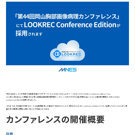
株式会社エムネスが提供する医療支援クラウドサービス LOOKRECのViewerがベースとなった「LOOKREC Conference Edition (※)」。
2024年10月5日（土）に開催される「第44回岡山胸部画像病理カンファレンス」内で行われる症例検討会にて、DICOM画像の閲覧のためLOOKREC
Conference Editionが採用されました。
これまでは、参加者が診断のキーとなる画像数枚しか確認できませんでしたが、弊社のLOOKREC Conference Edition（※）をご活用いただくことにより、検
査全体の画像を閲覧し読影することが可能となります。
カンファレンスの開催概要
日時