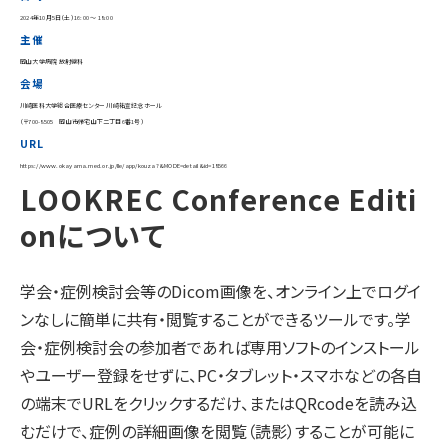
2024年10月5日（土）16:00 〜 18:00
主催
岡山大学病院 放射線科
会場
川崎医科大学総合医療センター 川崎祐宣記念ホール
（〒700-8505 岡山市帰宅山下二丁目6番1号）
URL
https://www.okayama.med.or.jp/lle/app/kouza?&MODE=detail&id=18566
LOOKREC Conference Editi
onについて
学会・症例検討会等のDicom画像を、オンライン上でログイ
ンなしに簡単に共有・閲覧することができるツールです。学
会・症例検討会の参加者であれば専用ソフトのインストール
やユーザー登録をせずに、PC・タブレット・スマホなどの各自
の端末でURLをクリックするだけ、またはQRcodeを読み込
むだけで、症例の詳細画像を閲覧（読影）することが可能に