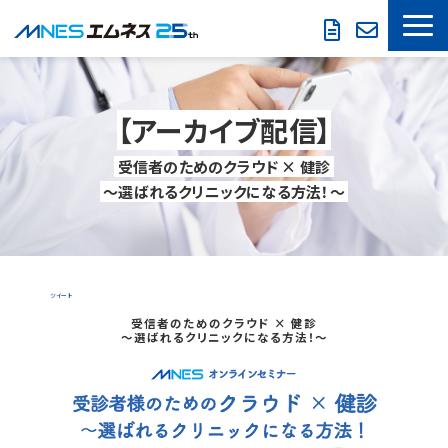
LOOKREC
【アーカイブ配信】
製品・サービス
 受信者のためのクラウド × 健診 
導入事例
 ～選ばれるクリニックになる方法！～ 
セミナー情報
お役立ち情報
ツイート
会社概要
受信者のためのクラウド × 健診
～選ばれるクリニックになる方法！～