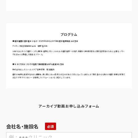
プログラム
■
健診機関と受診者をつなぐ！ クラウドだからこそできる受診者満足向上の方法
アイテック阪急阪神株式会社 堀野 智行氏
30年以上にわたり健診システム開発・運用を行い、250以上の健診施設への導入実績から業務効率化と受診者満足のために必要なノウハ
ウをぎゅっと濃縮した製品をリリース。
■
今すぐできる！ クラウド活用で返却期間を40%削減する方法
株式会社エムネス ヘルスケア営業部長 岡 拓磨氏
健診の結果を返却するのは1週間後、長い時には1ヶ月待たせるのが当たり前になっていませんか？受診者の心を動かす健診体験を実現で
きるクラウドテクノロジーを駆使したソリューションをご紹介しています。
アーカイブ動画お申し込みフォーム
会社名・施設名