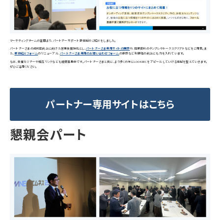
マーケティングチームの冨田より、パートナーサポート新体制のご紹介をしました。
パートナーさまの成約率向上に向けた営業支援強化とし、
パートナーさま専用サイトの開設
や、提案資料のテンプレやトークスクリプトなどをご用意。ま
た、
案件紹介フォーム
のリニューアル、
パートナーさま専用のお問い合わせフォーム
の新設など利便性の向上にも力を入れています。
なお、共催セミナーや相互リンクなども絶賛募集中です。パートナーさまと共に、より多くの方にLOOKRECをアピールしていける体制を整えていきます。
ぜひご活用ください。
パートナー専用サイトはこちら
懇親会パート