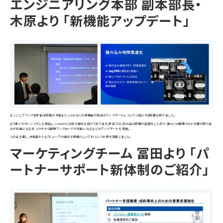
エンジニアリング本部 副本部長・
木原より 「新機能アップデート」
エンジニアリング本部 副本部長の木原より、LOOKRECの新機能や直近のアップデートについてご紹介する時間も設けました。
より使いやすいシステムを目指し、LOOKRECは日々進化を続けております。最近では、読み込み時間が高速化した点や、非DICOM画像やPDF文書の取り込
みが可能になる点、スマホから画像アップロードが可能になるなどのアップデートを実施。
この会を通し、参加者からも「ビューアの進化が素晴らしいです」というお声を頂戴しました。
マーケティングチーム 冨田より 「パ
ートナーサポート新体制のご紹介」