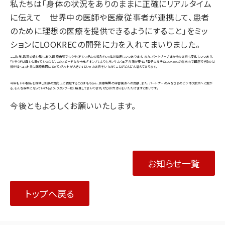
私たちは「身体の状況をありのままに正確にリアルタイム
に伝えて 世界中の医師や医療従事者が連携して、患者
のために理想の医療を提供できるようにすること」をミッ
ションにLOOKRECの開発に力を入れてまいりました。
ここ数年、政策の追い風もあり、医療市場でもクラウドシステムの導入やDX化が加速しつつあります。また、パートナーさまからのお声も変化しつつあり、
「クラウドは遅いと思っていたけど、このスピードなら十分」「オンプレよりもランサムウェア対策が安心」「電子カルテとLOOKRECが端末内で同居できるのは
操作性・コスト共に医療機関にとってメリットが大きい」といったお声をいただくことがどんどん増えております。
今後もいい製品を提供し医療の質向上に貢献することはもちろん、医療機関の経営視点への貢献、また、パートナーのみなさまのビジネス拡大へと繋が
る、そんな存在になっていけるよう、スタッフ一同、精進してまいります。ぜひお力添えをいただけますと幸いです。
今後ともよろしくお願いいたします。
お知らせ一覧
トップへ戻る