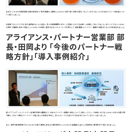
まずエムネスの代表取締役社長の阿部より、現状実績のご報告とLOOKRECを取り巻く市場の変化、そして、これからエムネスが向かっていく方向性につい
てご紹介しました。
お陰様でエムネスでは、導入施設数は1,700を超え、多くの医療機関の方々へご認知いただける企業へと成長してまいりました。本パートでは、LOOKREC
の現状や価値を改めて提言し、LOOKRECが市場に普及するほどネットワーク効果として、顧客価値とパートナー価値が加速されることが強調されました。
アライアンス・パートナー営業部 部
長・田岡より 「今後のパートナー戦
略方針」「導入事例紹介」
続いてアライアンス・パートナー営業部 部長の田岡より、今後のパートナー戦略の方針についてご紹介。クリニック市場におけるLOOKRECの立ち位置や取
り組み、さらに今期よりパートナーの皆さまとの共創を強化し、互いにビジネスを拡大できる存在になっていきたいと述べました。
また、実際の医療現場でのLOOKRECの導入事例も共有。診療科目別や、LOOKRECの各機能を活かした目的別に事例形式で紹介されました。