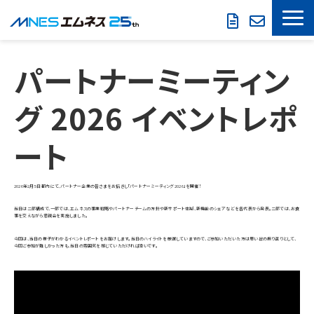
LOOKREC
パートナーミーティン
製品・サービス
グ 2026 イベントレポ
導入事例
ート 
セミナー情報
2026年2月5日 都内にて、パートナー企業の皆さまをお招きし「パートナーミーティング 2026」を開催！
お役立ち情報
当日は二部構成で、一部では、エムネスの事業戦略やパートナーチームの方針や新サポート体制、新機能のシェアなどを各代表から発表。二部では、お食
事を交えながら懇親会を実施しました。
会社概要
今回は、当日の様子がわかるイベントレポートをお届けします。当日のハイライトを厳選していますので、ご参加いただいた方は思い出の振り返りとして、
今回ご参加が難しかった方も、当日の雰囲気を感じていただければ幸いです。