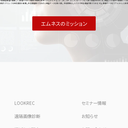
医療従事者が連携して、患者のために理想の医療を提供できるようにすること」 これこそが、エムネスのミッションであり目指す未来です。 患者さんが自分の医療データ
 地域のクリニックと中核病院が連携し 救急患者受け入れ前に検査データを受け渡し 手術準備をしたうえで救急患者の受け入れをする。 医療データをリアルタイムに共
エムネスのミッション
LOOKREC
セミナー情報
遠隔画像診断
お知らせ