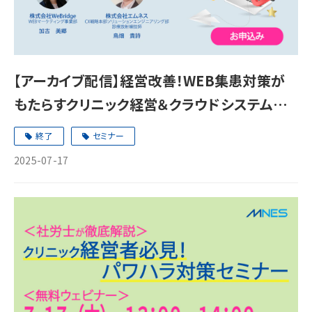
【アーカイブ配信】経営改善！WEB集患対策が
もたらすクリニック経営＆クラウドシステム活
用セミナー
終了
セミナー
2025-07-17