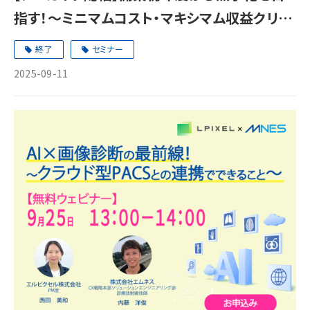
指す！～ミニマムコスト・マキシマム収益クリニ
ックの創り方～
終了
セミナー
2025-09-11