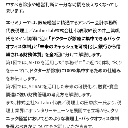
中すべき診療や経営判断に十分な時間を使えなくなってし
まいます。
本セミナーでは、医療経営に精通するアンバー会計事務所
代表税理士／Amber lab株式会社 代表取締役の井上眞帆
氏をメイン講師に迎え
「ドクターが診療に集中できるバック
オフィス体制」
と
「未来のキャッシュを可視化し、銀行から信
頼される財務体質」
を
全2回
に分けて解説します。
第1回では、AI・DXを活用した“事務ゼロ”に近づく体制づくり
をテーマに、
ドクターが診療に100%集中するための仕組み
をお伝えします。
第2回では、STRACを活用した未来の可視化と、
融資・資金
調達に強い財務管理の考え方
を解説します。
また、株式会社SoLabo 代表／税理士の田原広一氏より、税
理士業界にボランタリーチェーンを展開する立場から、
クリ
ニック経営においてどのような税理士・バックオフィス体制
を選ぶべきか
についてもお話しいただきます。