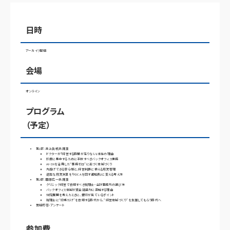
日時
アーカイブ配信
会場
オンライン
プログラム
（予定）
第1部：井上眞帆氏 講演
ドクターが「経営する時間が足りない」本当の理由
診療に集中するために手放すべきバックオフィス業務
AI・DXを活用した“事務ゼロ”に近づく体制づくり
丸投げできる安心感と、経営判断に使える月次管理
退屈な月次決算を「PDCAを回す通知表」に変える考え方
第2部：田原広一氏 講演
クリニック経営で依頼すべき税理士・会計事務所の選び方
バックオフィス体制が資金調達力に直結する理由
分院展開を考えたときに、銀行が見ているポイント
税理士に“記帳だけ”を依頼する時代から、“経営体制づくり”を支援してもらう時代へ
質疑応答・アンケート
参加費