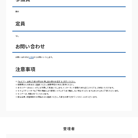
無料
定員
なし
お問い合わせ
お問い合わせは
こちら
からお願いいたします。
注意事項
※
ウェビナー会場ご入室の際はお申し込み時のお名前をご記入ください。
※ 視聴用URLの共有はご遠慮ください。視聴予定の方はご登録ください。
※ 本セミナーはWebシステムを利用して実施いたします。インターネット環境があればどこからでもご参加いただけます。
※ セキュリティソフトウェア等の機能により配信システムがうまく機能しない場合がございます。あらかじめご了承くださいませ。
※ セミナーは、録画させていただきます。
※ 競合企業、妨害目的のお申込みはご遠慮ください。入室をお断りさせていただくことがございます。
登壇者