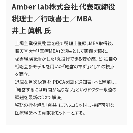
Amber lab株式会社 代表取締役
税理士／行政書士／MBA
井上 眞帆 氏
上場企業役員秘書を経て税理士登録。MBA取得後、
順天堂大学「医療MBA」2期生として研鑽を積む。
秘書経験を活かした「丸投げできる安心感」と、独自の
戦略会計モデルを用いた「経営の軍師」としての視点
を両立。
退屈な月次決算を「PDCAを回す通知表」へと昇華し、
「経営するには時間が足りない」というドクター永遠の
課題を最新のDXで解決。
税務の枠を超え「創益」にフルコミットし、持続可能な
医療経営への貢献をモットーとする。