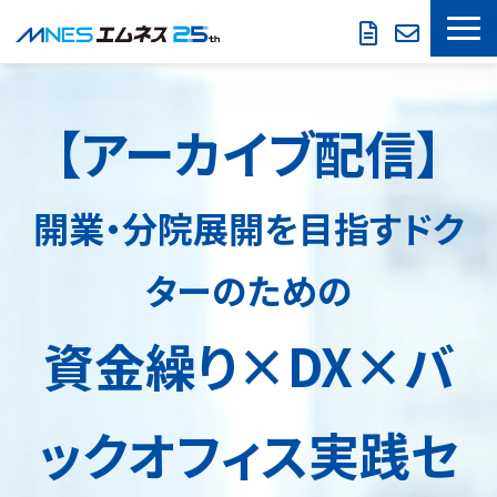
LOOKREC
【アーカイブ配信】
製品・サービス
導入事例
開業・分院展開を目指すドク
セミナー情報
ターのための
お役立ち情報
資金繰り×DX×バ
会社概要
ックオフィス実践セ