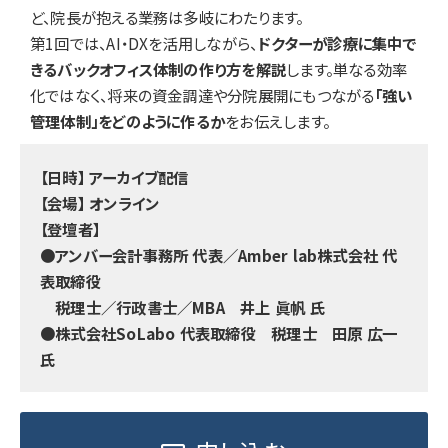
ど、院長が抱える業務は多岐にわたります。
第1回では、AI・DXを活用しながら、
ドクターが診療に集中で
きるバックオフィス体制の作り方を解説
します。単なる効率
化ではなく、将来の資金調達や分院展開にもつながる
「強い
管理体制」をどのように作るか
をお伝えします。
【日時】 アーカイブ配信
【会場】 オンライン
【登壇者】
●アンバー会計事務所 代表／Amber lab株式会社 代
表取締役
税理士／行政書士／MBA 井上 眞帆 氏
●株式会社SoLabo 代表取締役 税理士 田原 広一
氏